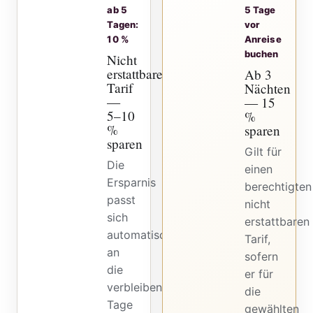
ab 5
5 Tage
Tagen:
vor
10 %
Anreise
buchen
Nicht
erstattbarer
Ab 3
Tarif
Nächten
—
— 15
5–10
%
%
sparen
sparen
Gilt für
Die
einen
Ersparnis
berechtigten
passt
nicht
sich
erstattbaren
automatisch
Tarif,
an
sofern
die
er für
verbleibenden
die
Tage
gewählten