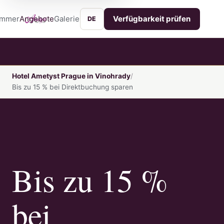
immer
Angebote
Galerie
Lage
Services
Kontakt
Verfügbarkeit prüfen
DE
Hotel Ametyst Prague in Vinohrady
Bis zu 15 % bei Direktbuchung sparen
Bis zu 15 %
bei