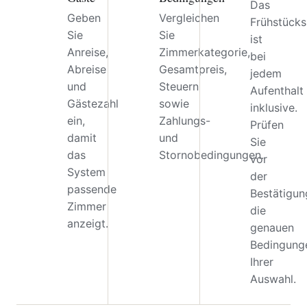
Das
Geben
Vergleichen
Frühstücks
Sie
Sie
ist
Anreise,
Zimmerkategorie,
bei
Abreise
Gesamtpreis,
jedem
und
Steuern
Aufenthalt
Gästezahl
sowie
inklusive.
ein,
Zahlungs-
Prüfen
damit
und
Sie
das
Stornobedingungen.
vor
System
der
passende
Bestätigun
Zimmer
die
anzeigt.
genauen
Bedingung
Ihrer
Auswahl.