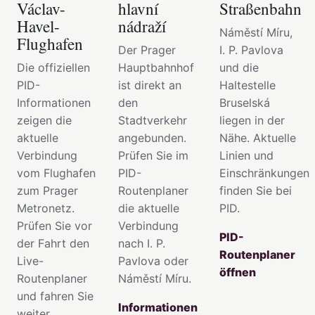
Václav-
hlavní
Straßenbahn
Havel-
nádraží
Náměstí Míru,
Flughafen
Der Prager
I. P. Pavlova
Die offiziellen
Hauptbahnhof
und die
PID-
ist direkt an
Haltestelle
Informationen
den
Bruselská
zeigen die
Stadtverkehr
liegen in der
aktuelle
angebunden.
Nähe. Aktuelle
Verbindung
Prüfen Sie im
Linien und
vom Flughafen
PID-
Einschränkungen
zum Prager
Routenplaner
finden Sie bei
Metronetz.
die aktuelle
PID.
Prüfen Sie vor
Verbindung
PID-
der Fahrt den
nach I. P.
Routenplaner
Live-
Pavlova oder
öffnen
Routenplaner
Náměstí Míru.
und fahren Sie
Informationen
weiter