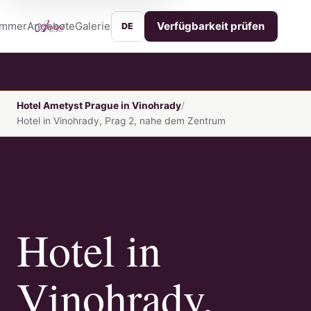
immer
Angebote
Galerie
Lage
Services
Kontakt
Verfügbarkeit prüfen
DE
Hotel Ametyst Prague in Vinohrady
Hotel in Vinohrady, Prag 2, nahe dem Zentrum
Hotel in
Vinohrady,